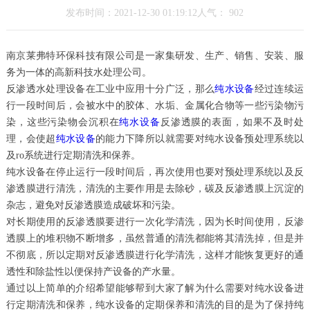
发布时间：2021-12-30 01:19:12人气：
902
南京莱弗特环保科技有限公司是一家集研发、生产、销售、安装、服
务为一体的高新科技水处理公司。
反渗透水处理设备在工业中应用十分广泛，那么
纯水设备
经过连续运
行一段时间后，会被水中的胶体、水垢、金属化合物等一些污染物污
染，这些污染物会沉积在
纯水设备
反渗透膜的表面，如果不及时处
理，会使超
纯水设备
的能力下降所以就需要对纯水设备预处理系统以
及ro系统进行定期清洗和保养。
纯水设备在停止运行一段时间后，再次使用也要对预处理系统以及反
渗透膜进行清洗，清洗的主要作用是去除砂，碳及反渗透膜上沉淀的
杂志，避免对反渗透膜造成破坏和污染。
对长期使用的反渗透膜要进行一次化学清洗，因为长时间使用，反渗
透膜上的堆积物不断增多，虽然普通的清洗都能将其清洗掉，但是并
不彻底，所以定期对反渗透膜进行化学清洗，这样才能恢复更好的通
透性和除盐性以便保持产设备的产水量。
通过以上简单的介绍希望能够帮到大家了解为什么需要对纯水设备进
行定期清洗和保养，纯水设备的定期保养和清洗的目的是为了保持纯