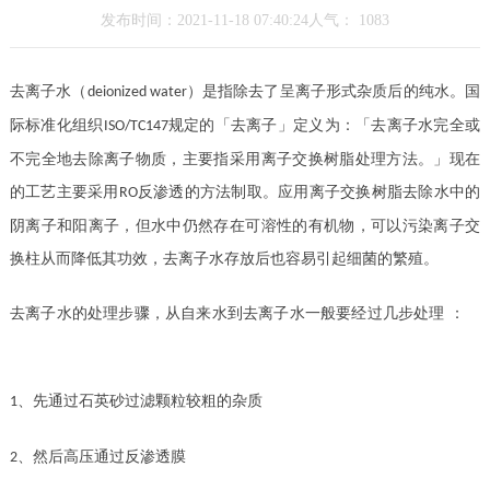
发布时间：2021-11-18 07:40:24人气：
1083
去离子水（
）是指除去了呈离子形式杂质后的纯水。国
deionized water
际标准化组织
规定的「去离子」定义为：「去离子水完全或
ISO/TC147
不完全地去除离子物质，主要指采用离子交换树脂处理方法。」现在
的工艺主要采用
反渗透的方法制取。应用离子交换树脂去除水中的
RO
阴离子和阳离子，但水中仍然存在可溶性的有机物，可以污染离子交
换柱从而降低其功效，去离子水存放后也容易引起细菌的繁殖。
去离子水的处理步骤，从自来水到去离子水一般要经过几步处理
：
、先通过石英砂过滤颗粒较粗的杂质
1
、然后高压通过反渗透膜
2