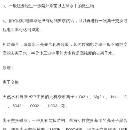
、一般还要经过一步紫外杀菌以去除水中的微生物
3
、假如此时电阻率还没有达到要求的话，可以再进行一次离子交换过
4
程电阻率可达到
兆。
18
相对而言，蒸馏水只是先气化再冷凝，其纯度如电导率一般不如纯度
高的去离子水，半导体工业中用的大多数是高纯度的去离子水。
原理：
离子交换
天然水和自来水中主要的无机杂质离子：
＋、
＋、
＋、
Ca
2
Mg2
Na
Cl
－
、
－
、
－
、
－等。
SO42
CO32
HCO3
离子交换树脂：一种具有网状结构，带有活性交换基团的高分子聚合
物。如阳离子交换树脂（
、
等，阴离子交换树脂［如
RSO3H
RCOOH
R