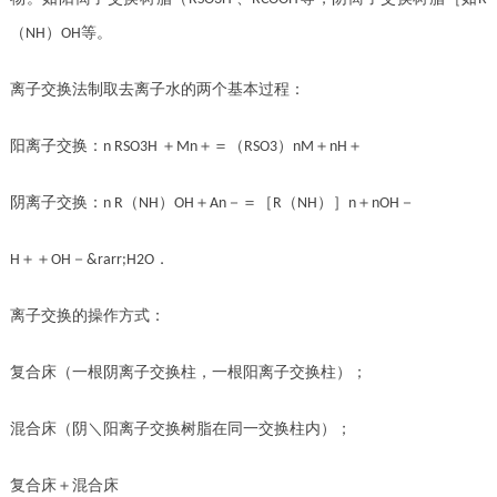
（
）
等。
NH
OH
离子交换法制取去离子水的两个基本过程：
阳离子交换：
＋
＋＝（
）
＋
＋
n RSO3H
Mn
RSO3
nM
nH
阴离子交换：
（
）
＋
－＝［
（
）］
＋
－
n R
NH
OH
An
R
NH
n
nOH
＋＋
－
．
H
OH
&rarr;H2O
离子交换的操作方式：
复合床（一根阴离子交换柱，一根阳离子交换柱）；
混合床（阴＼阳离子交换树脂在同一交换柱内）；
复合床＋混合床